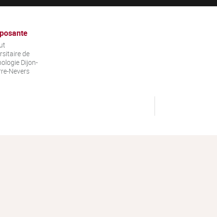
posante
ut
rsitaire de
ologie Dijon-
re-Nevers