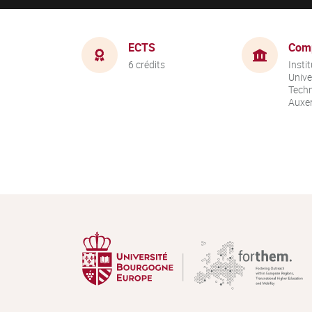
ECTS
Com
6 crédits
Instit
Unive
Techn
Auxer