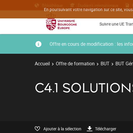
Bibliothèque
Etudiants internationaux
En poursuivant votre navigation sur ce site, vous
Suivre une UE Tra
Offre en cours de modification : les i
Accueil
Offre de formation
BUT
BUT Géni
C4.1 SOLUTIO
Ajouter à la sélection
Télécharger