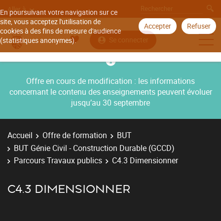
Aller à
En poursuivant votre navigation sur ce
site, vous acceptez l'utilisation de
Accepter
Refuser
cookies à des fins de mesure d'audience
Se connecter
(statistiques anonymes).
Offre en cours de modification : les informations
concernant le contenu des enseignements peuvent évoluer
jusqu’au 30 septembre
Accueil
Offre de formation
BUT
BUT Génie Civil - Construction Durable (GCCD)
Parcours Travaux publics
C4.3 Dimensionner
C4.3 DIMENSIONNER