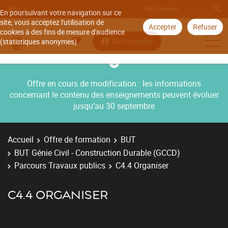
Aller à
En poursuivant votre navigation sur ce
site, vous acceptez l'utilisation de
Accepter
Refuser
cookies à des fins de mesure d'audience
Se connecter
(statistiques anonymes).
Offre en cours de modification : les informations
concernant le contenu des enseignements peuvent évoluer
jusqu’au 30 septembre
Accueil
Offre de formation
BUT
BUT Génie Civil - Construction Durable (GCCD)
Parcours Travaux publics
C4.4 Organiser
C4.4 ORGANISER