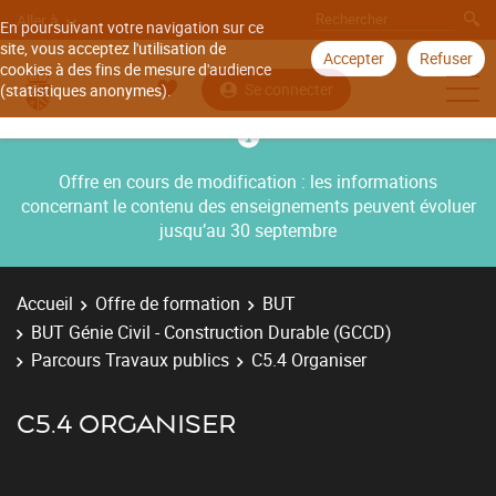
Aller à
En poursuivant votre navigation sur ce
site, vous acceptez l'utilisation de
Accepter
Refuser
cookies à des fins de mesure d'audience
Se connecter
(statistiques anonymes).
Offre en cours de modification : les informations
concernant le contenu des enseignements peuvent évoluer
jusqu’au 30 septembre
Accueil
Offre de formation
BUT
BUT Génie Civil - Construction Durable (GCCD)
Parcours Travaux publics
C5.4 Organiser
C5.4 ORGANISER