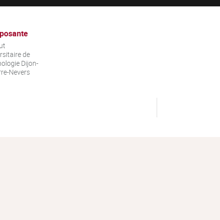
posante
ut
rsitaire de
ologie Dijon-
re-Nevers