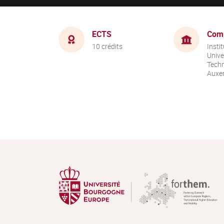
ECTS
Com
10 crédits
Instit
Unive
Techn
Auxer