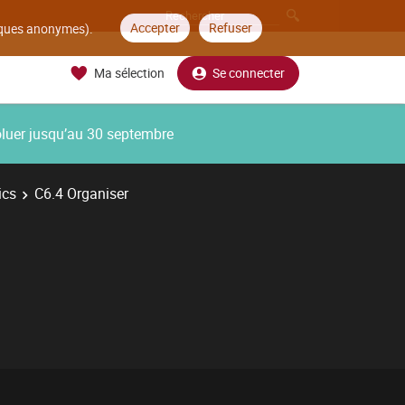
Accepter
Refuser
tiques anonymes).
Ma sélection
Se connecter
oluer jusqu’au 30 septembre
ics
C6.4 Organiser