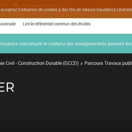
Plan
Candidatures inscriptions
 acceptez l'utilisation de cookies à des fins de mesure d'audience (statis
nsversale
Lire le référentiel commun des études
nformations concernant le contenu des enseignements peuvent év
e Civil - Construction Durable (GCCD)
Parcours Travaux publ
ER