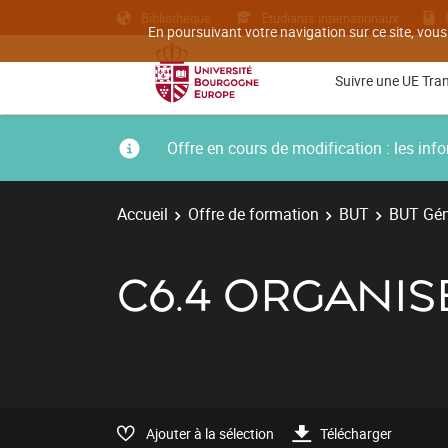
Bibliothèque
Etudiants internationaux
En poursuivant votre navigation sur ce site, vous
Suivre une UE Tra
Offre en cours de modification : les i
Accueil
Offre de formation
BUT
BUT Géni
C6.4 ORGANIS
Ajouter à la sélection
Télécharger