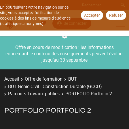
Aller à
En poursuivant votre navigation sur ce
site, vous acceptez l'utilisation de
Accepter
Refuser
cookies à des fins de mesure d'audience
Se connecter
(statistiques anonymes).
Offre en cours de modification : les informations
concernant le contenu des enseignements peuvent évoluer
jusqu’au 30 septembre
Accueil
Offre de formation
BUT
BUT Génie Civil - Construction Durable (GCCD)
Parcours Travaux publics
PORTFOLIO Portfolio 2
PORTFOLIO PORTFOLIO 2