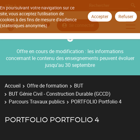
Aller à
En poursuivant votre navigation sur ce
site, vous acceptez l'utilisation de
Accepter
Refuser
cookies à des fins de mesure d'audience
Se connecter
(statistiques anonymes).
Offre en cours de modification : les informations
concernant le contenu des enseignements peuvent évoluer
jusqu’au 30 septembre
Accueil
Offre de formation
BUT
BUT Génie Civil - Construction Durable (GCCD)
Parcours Travaux publics
PORTFOLIO Portfolio 4
PORTFOLIO PORTFOLIO 4