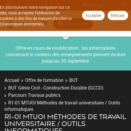
Aller à
En poursuivant votre navigation sur ce
site, vous acceptez l'utilisation de
Accepter
Refuser
cookies à des fins de mesure d'audience
Se connecter
(statistiques anonymes).
Offre en cours de modification : les informations
concernant le contenu des enseignements peuvent évoluer
jusqu’au 30 septembre
Accueil
Offre de formation
BUT
BUT Génie Civil - Construction Durable (GCCD)
Parcours Travaux publics
R1-01 MTUOI Méthodes de travail universitaire / Outils
informatiques
R1-01 MTUOI MÉTHODES DE TRAVAIL
UNIVERSITAIRE / OUTILS
INFORMATIQUES