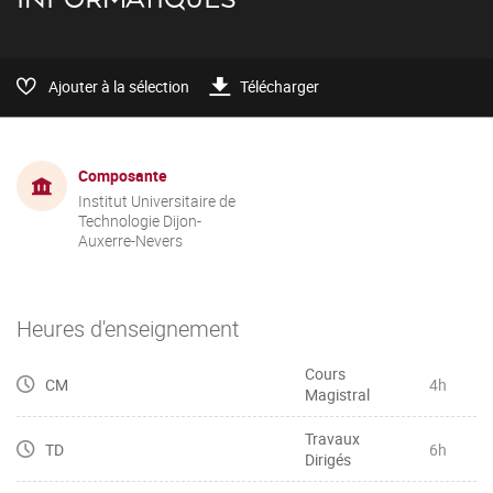
Ajouter à la sélection
Télécharger
Composante
Institut Universitaire de
Technologie Dijon-
Auxerre-Nevers
Heures d'enseignement
Cours
CM
4h
Magistral
Travaux
TD
6h
Dirigés