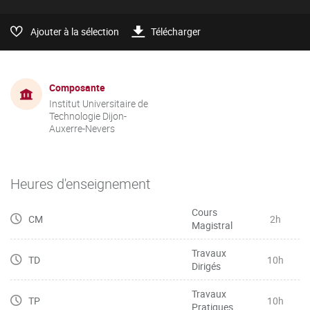
Ajouter à la sélection
Télécharger
Composante
Institut Universitaire de
Technologie Dijon-
Auxerre-Nevers
Heures d'enseignement
Cours
CM
2h
Magistral
Travaux
TD
10h
Dirigés
Travaux
TP
10h
Pratiques