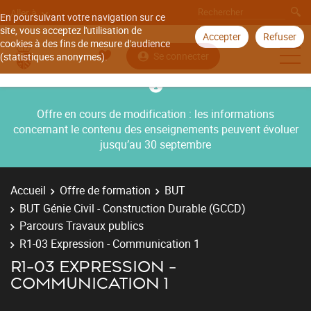
Aller à
En poursuivant votre navigation sur ce
site, vous acceptez l'utilisation de
Accepter
Refuser
cookies à des fins de mesure d'audience
Se connecter
(statistiques anonymes).
Offre en cours de modification : les informations
concernant le contenu des enseignements peuvent évoluer
jusqu’au 30 septembre
Accueil
Offre de formation
BUT
BUT Génie Civil - Construction Durable (GCCD)
Parcours Travaux publics
R1-03 Expression - Communication 1
R1-03 EXPRESSION -
COMMUNICATION 1