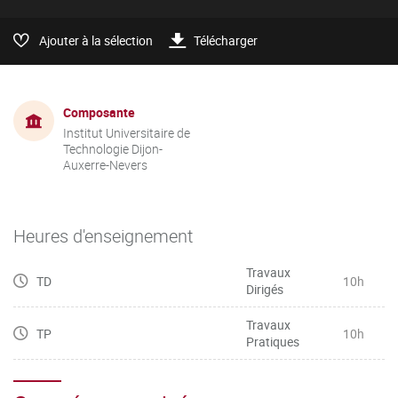
Ajouter à la sélection
Télécharger
Composante
Institut Universitaire de
Technologie Dijon-
Auxerre-Nevers
Heures d'enseignement
Travaux
TD
10h
Dirigés
Travaux
TP
10h
Pratiques