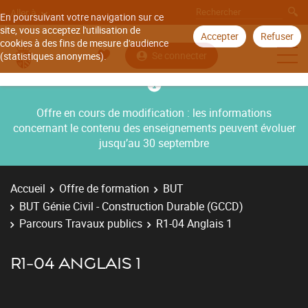
Aller à
En poursuivant votre navigation sur ce
site, vous acceptez l'utilisation de
Accepter
Refuser
cookies à des fins de mesure d'audience
Se connecter
(statistiques anonymes).
Offre en cours de modification : les informations
concernant le contenu des enseignements peuvent évoluer
jusqu’au 30 septembre
Accueil
Offre de formation
BUT
BUT Génie Civil - Construction Durable (GCCD)
Parcours Travaux publics
R1-04 Anglais 1
R1-04 ANGLAIS 1