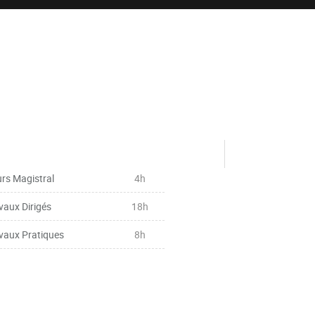
rs Magistral
4h
vaux Dirigés
18h
vaux Pratiques
8h