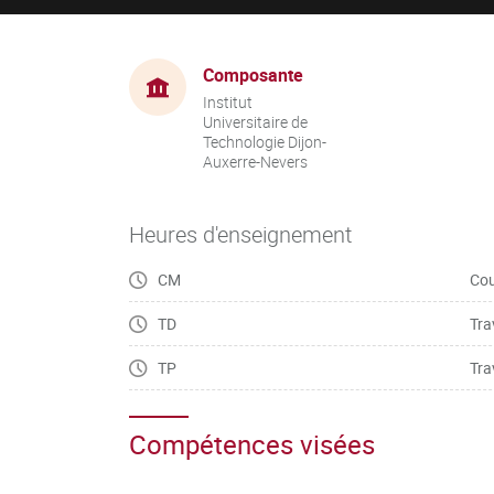
Composante
Institut
Universitaire de
Technologie Dijon-
Auxerre-Nevers
Heures d'enseignement
CM
Cou
TD
Tra
TP
Tra
Compétences visées