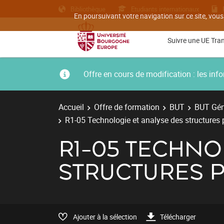
Bibliothèque
Etudiants internationaux
En poursuivant votre navigation sur ce site, vous
Suivre une UE Tra
Offre en cours de modification : les i
Accueil
Offre de formation
BUT
BUT Géni
R1-05 Technologie et analyse des structures 
R1-05 TECHNO
STRUCTURES 
Ajouter à la sélection
Télécharger