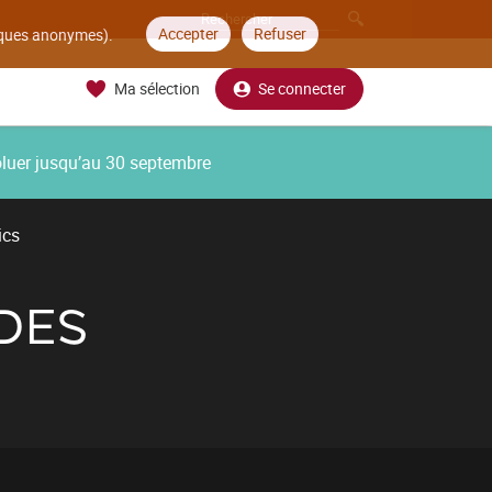
Accepter
Refuser
tiques anonymes).
Ma sélection
Se connecter
oluer jusqu’au 30 septembre
ics
DES