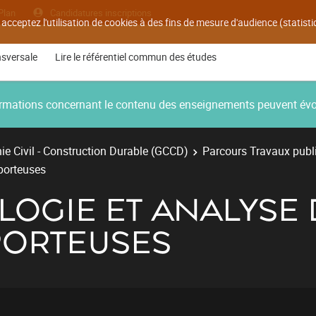
Plan
Candidatures inscriptions
 acceptez l'utilisation de cookies à des fins de mesure d'audience (statis
nsversale
Lire le référentiel commun des études
nformations concernant le contenu des enseignements peuvent év
e Civil - Construction Durable (GCCD)
Parcours Travaux publ
porteuses
LOGIE ET ANALYSE 
PORTEUSES