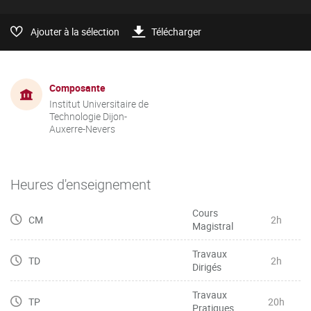
Ajouter à la sélection
Télécharger
Composante
Institut Universitaire de
Technologie Dijon-
Auxerre-Nevers
Heures d'enseignement
Cours
CM
2h
Magistral
Travaux
TD
2h
Dirigés
Travaux
TP
20h
Pratiques