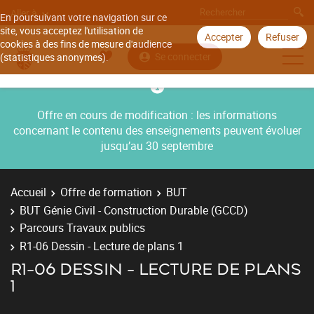
Aller à
En poursuivant votre navigation sur ce
site, vous acceptez l'utilisation de
Accepter
Refuser
cookies à des fins de mesure d'audience
Se connecter
(statistiques anonymes).
Offre en cours de modification : les informations
concernant le contenu des enseignements peuvent évoluer
jusqu’au 30 septembre
Accueil
Offre de formation
BUT
BUT Génie Civil - Construction Durable (GCCD)
Parcours Travaux publics
R1-06 Dessin - Lecture de plans 1
R1-06 DESSIN - LECTURE DE PLANS
1