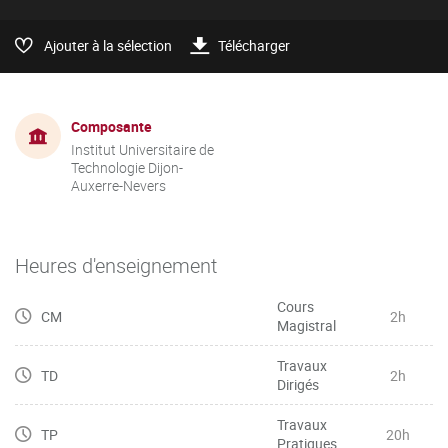
Ajouter à la sélection
Télécharger
Composante
Institut Universitaire de
Technologie Dijon-
Auxerre-Nevers
Heures d'enseignement
Cours
CM
2h
Magistral
Travaux
TD
2h
Dirigés
Travaux
TP
20h
Pratiques