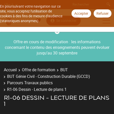
Aller à
En poursuivant votre navigation sur ce
site, vous acceptez l'utilisation de
Accepter
Refuser
cookies à des fins de mesure d'audience
Se connecter
(statistiques anonymes).
Offre en cours de modification : les informations
concernant le contenu des enseignements peuvent évoluer
jusqu’au 30 septembre
Accueil
Offre de formation
BUT
BUT Génie Civil - Construction Durable (GCCD)
Parcours Travaux publics
R1-06 Dessin - Lecture de plans 1
R1-06 DESSIN - LECTURE DE PLANS
1