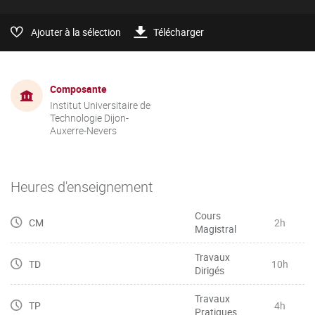
Ajouter à la sélection
Télécharger
Composante
Institut Universitaire de
Technologie Dijon-
Auxerre-Nevers
Heures d'enseignement
Cours
CM
2h
Magistral
Travaux
TD
10h
Dirigés
Travaux
TP
4h
Pratiques