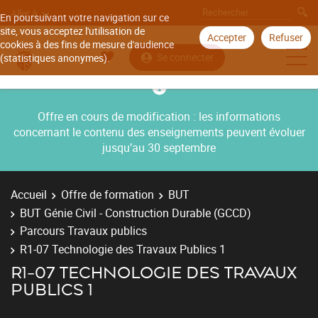
Aller à
En poursuivant votre navigation sur ce
site, vous acceptez l'utilisation de
Accepter
Refuser
cookies à des fins de mesure d'audience
Se connecter
(statistiques anonymes).
Offre en cours de modification : les informations
concernant le contenu des enseignements peuvent évoluer
jusqu’au 30 septembre
Accueil
Offre de formation
BUT
BUT Génie Civil - Construction Durable (GCCD)
Parcours Travaux publics
R1-07 Technologie des Travaux Publics 1
R1-07 TECHNOLOGIE DES TRAVAUX
PUBLICS 1