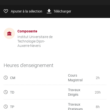
Ajouter à la sélection
Télécharger
Composante
Institut Universitaire de
Technologie Dijon-
Auxerre-Nevers
Heures d'enseignement
Cours
CM
2h
Magistral
Travaux
TD
20h
Dirigés
Travaux
TP
8h
Pratiques