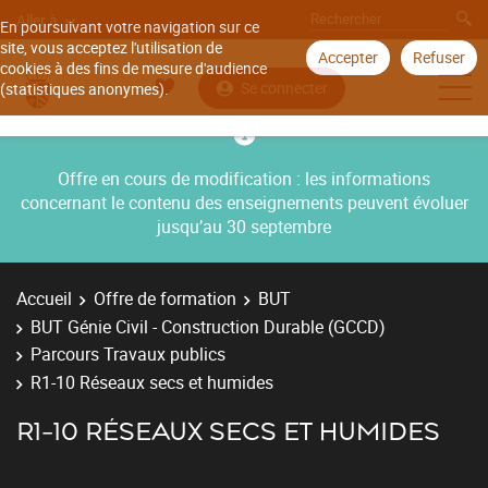
Aller à
En poursuivant votre navigation sur ce
site, vous acceptez l'utilisation de
Accepter
Refuser
cookies à des fins de mesure d'audience
Se connecter
(statistiques anonymes).
Offre en cours de modification : les informations
concernant le contenu des enseignements peuvent évoluer
jusqu’au 30 septembre
Accueil
Offre de formation
BUT
BUT Génie Civil - Construction Durable (GCCD)
Parcours Travaux publics
R1-10 Réseaux secs et humides
R1-10 RÉSEAUX SECS ET HUMIDES