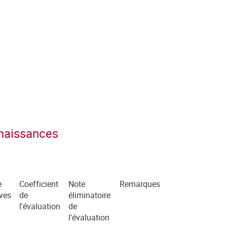
nnaissances
e
Coefficient
Note
Remarques
ves
de
éliminatoire
l'évaluation
de
l'évaluation