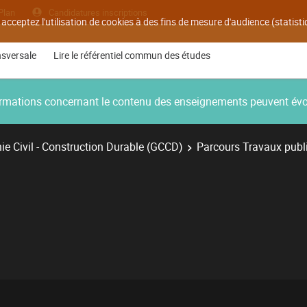
Plan
Candidatures inscriptions
 acceptez l'utilisation de cookies à des fins de mesure d'audience (statis
nsversale
Lire le référentiel commun des études
nformations concernant le contenu des enseignements peuvent év
e Civil - Construction Durable (GCCD)
Parcours Travaux publ