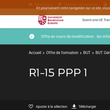
Bibliothèque
Etudiants internationaux
En poursuivant votre navigation sur ce site, vous
Suivre une UE Tra
Offre en cours de modification : les i
Accueil
Offre de formation
BUT
BUT Géni
R1-15 PPP 1
Ajouter à la sélection
Télécharger