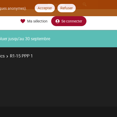
Accepter
Refuser
tiques anonymes).
Ma sélection
Se connecter
oluer jusqu’au 30 septembre
ics
R1-15 PPP 1