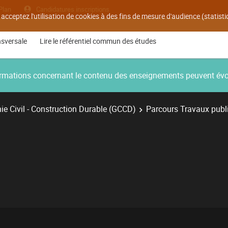
Plan
Candidatures inscriptions
 acceptez l'utilisation de cookies à des fins de mesure d'audience (statis
nsversale
Lire le référentiel commun des études
nformations concernant le contenu des enseignements peuvent év
e Civil - Construction Durable (GCCD)
Parcours Travaux publ