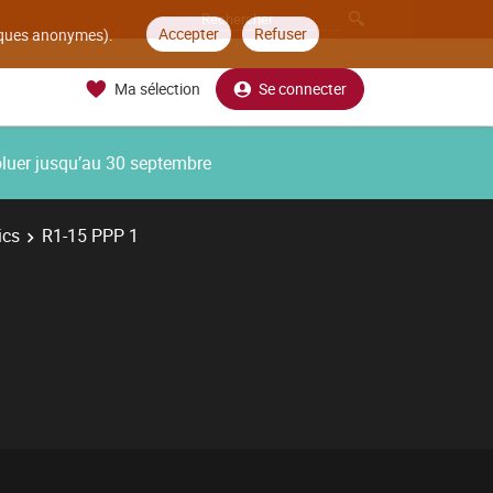
Accepter
Refuser
tiques anonymes).
Ma sélection
Se connecter
oluer jusqu’au 30 septembre
ics
R1-15 PPP 1