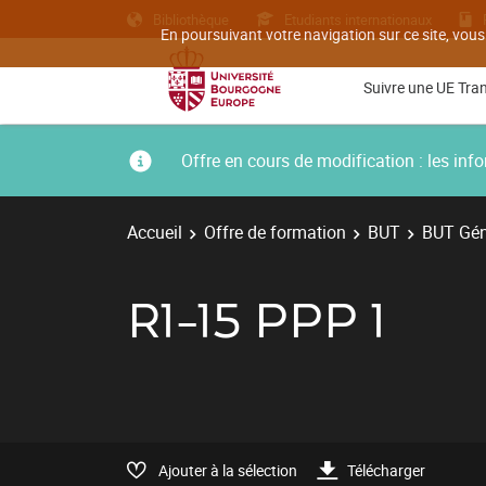
Bibliothèque
Etudiants internationaux
En poursuivant votre navigation sur ce site, vous
Suivre une UE Tra
Offre en cours de modification : les i
Accueil
Offre de formation
BUT
BUT Géni
R1-15 PPP 1
Ajouter à la sélection
Télécharger