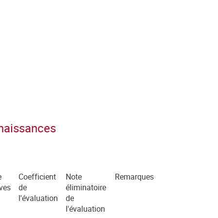
nnaissances
e
Coefficient
Note
Remarques
ves
de
éliminatoire
l'évaluation
de
l'évaluation