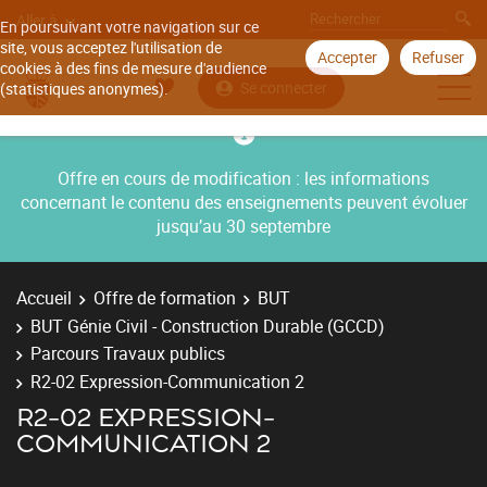
Aller à
En poursuivant votre navigation sur ce
site, vous acceptez l'utilisation de
Accepter
Refuser
cookies à des fins de mesure d'audience
Se connecter
(statistiques anonymes).
Offre en cours de modification : les informations
concernant le contenu des enseignements peuvent évoluer
jusqu’au 30 septembre
Accueil
Offre de formation
BUT
BUT Génie Civil - Construction Durable (GCCD)
Parcours Travaux publics
R2-02 Expression-Communication 2
R2-02 EXPRESSION-
COMMUNICATION 2