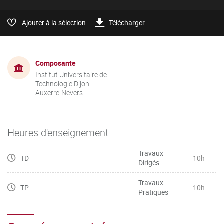
Ajouter à la sélection
Télécharger
Composante
Institut Universitaire de
Technologie Dijon-
Auxerre-Nevers
Heures d'enseignement
Travaux
TD
10h
Dirigés
Travaux
TP
10h
Pratiques