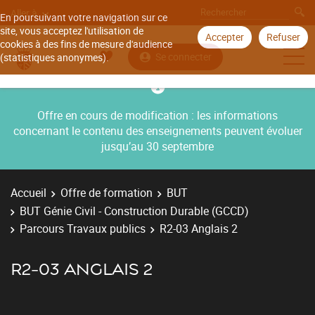
Aller à
En poursuivant votre navigation sur ce
site, vous acceptez l'utilisation de
Accepter
Refuser
cookies à des fins de mesure d'audience
Se connecter
(statistiques anonymes).
Offre en cours de modification : les informations
concernant le contenu des enseignements peuvent évoluer
jusqu’au 30 septembre
Accueil
Offre de formation
BUT
BUT Génie Civil - Construction Durable (GCCD)
Parcours Travaux publics
R2-03 Anglais 2
R2-03 ANGLAIS 2