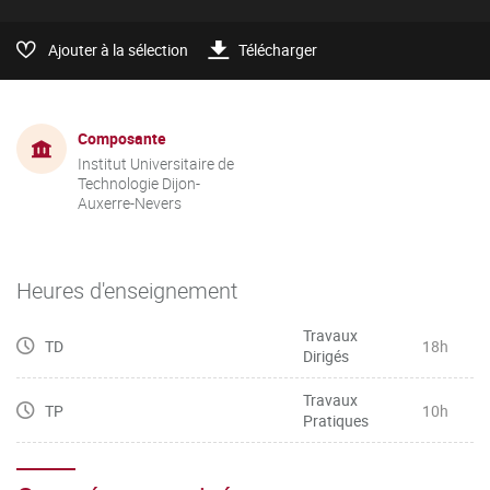
Ajouter à la sélection
Télécharger
Composante
Institut Universitaire de
Technologie Dijon-
Auxerre-Nevers
Heures d'enseignement
Travaux
TD
18h
Dirigés
Travaux
TP
10h
Pratiques