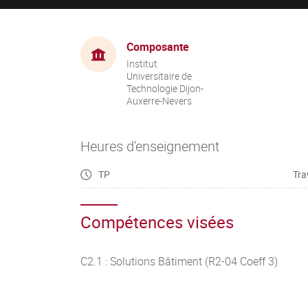
Composante
Institut
Universitaire de
Technologie Dijon-
Auxerre-Nevers
Heures d'enseignement
TP
Tra
Compétences visées
C2.1 : Solutions Bâtiment (R2-04 Coeff 3)