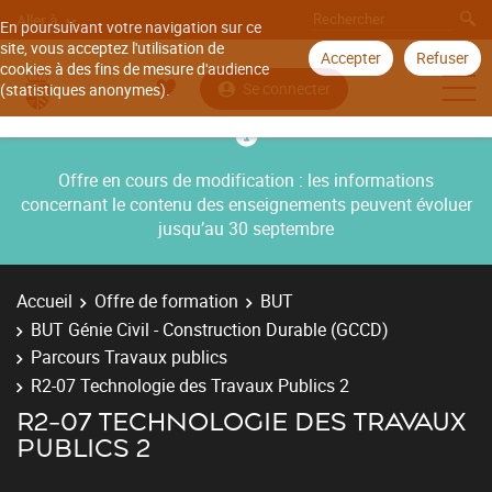
Aller à
En poursuivant votre navigation sur ce
site, vous acceptez l'utilisation de
Accepter
Refuser
cookies à des fins de mesure d'audience
Se connecter
(statistiques anonymes).
Offre en cours de modification : les informations
concernant le contenu des enseignements peuvent évoluer
jusqu’au 30 septembre
Accueil
Offre de formation
BUT
BUT Génie Civil - Construction Durable (GCCD)
Parcours Travaux publics
R2-07 Technologie des Travaux Publics 2
R2-07 TECHNOLOGIE DES TRAVAUX
PUBLICS 2