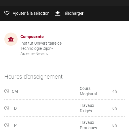
Ajouter à la sélection
Télécharger
Composante
Institut Universitaire de
Technologie Dijon-
Auxerre-Nevers
Heures d'enseignement
Cours
CM
4h
Magistral
Travaux
TD
6h
Dirigés
Travaux
TP
8h
Pratiques