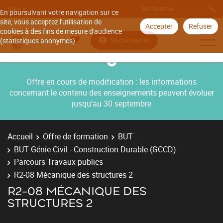
Aller à
En poursuivant votre navigation sur ce
site, vous acceptez l'utilisation de
Accepter
Refuser
cookies à des fins de mesure d'audience
Se connecter
(statistiques anonymes).
Offre en cours de modification : les informations
concernant le contenu des enseignements peuvent évoluer
jusqu’au 30 septembre
Accueil
Offre de formation
BUT
BUT Génie Civil - Construction Durable (GCCD)
Parcours Travaux publics
R2-08 Mécanique des structures 2
R2-08 MÉCANIQUE DES
STRUCTURES 2