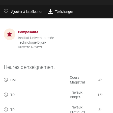
Ajouter à la sélection
Télécharger
Composante
Institut Universitaire de
Technologie Dijon-
Auxerre-Nevers
Heures d'enseignement
Cours
CM
4h
Magistral
Travaux
TD
16h
Dirigés
Travaux
TP
8h
Pratiques