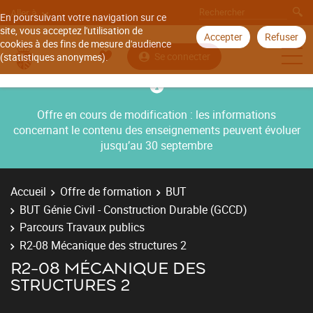
Aller à
En poursuivant votre navigation sur ce
site, vous acceptez l'utilisation de
Accepter
Refuser
cookies à des fins de mesure d'audience
Se connecter
(statistiques anonymes).
Offre en cours de modification : les informations
concernant le contenu des enseignements peuvent évoluer
jusqu’au 30 septembre
Accueil
Offre de formation
BUT
BUT Génie Civil - Construction Durable (GCCD)
Parcours Travaux publics
R2-08 Mécanique des structures 2
R2-08 MÉCANIQUE DES
STRUCTURES 2