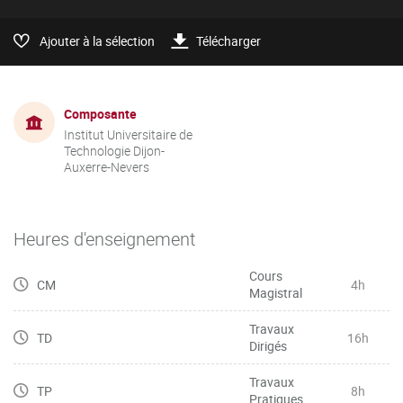
Ajouter à la sélection
Télécharger
Composante
Institut Universitaire de
Technologie Dijon-
Auxerre-Nevers
Heures d'enseignement
Cours
CM
4h
Magistral
Travaux
TD
16h
Dirigés
Travaux
TP
8h
Pratiques