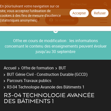
Aller à
En poursuivant votre navigation sur ce
site, vous acceptez l'utilisation de
Accepter
Refuser
cookies à des fins de mesure d'audience
Se connecter
(statistiques anonymes).
Offre en cours de modification : les informations
concernant le contenu des enseignements peuvent évoluer
jusqu’au 30 septembre
Accueil
Offre de formation
BUT
BUT Génie Civil - Construction Durable (GCCD)
Parcours Travaux publics
R3-04 Technologie Avancée des Bâtiments 1
R3-04 TECHNOLOGIE AVANCÉE
DES BÂTIMENTS 1