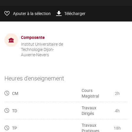
Ajouter à la sélection
Télécharger
Composante
Institut Universitaire de
Technologie Dijon-
Auxerre-Nevers
Heures d'enseignement
Cours
CM
2h
Magistral
Travaux
TD
4h
Dirigés
Travaux
TP
18h
Pratiques