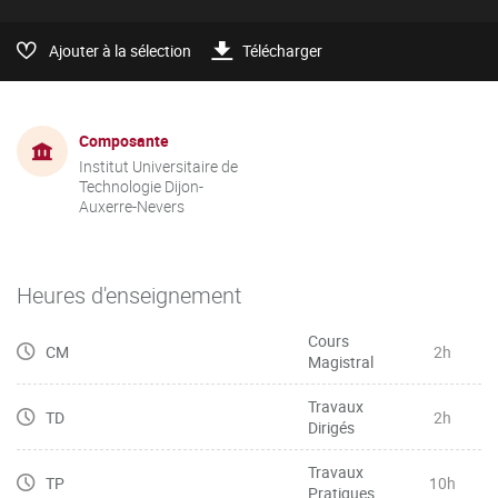
Ajouter à la sélection
Télécharger
Composante
Institut Universitaire de
Technologie Dijon-
Auxerre-Nevers
Heures d'enseignement
Cours
CM
2h
Magistral
Travaux
TD
2h
Dirigés
Travaux
TP
10h
Pratiques