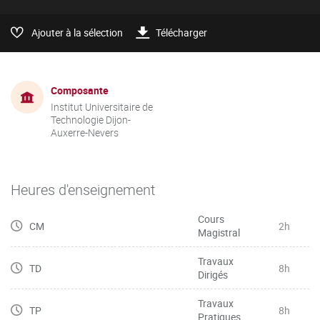
Ajouter à la sélection
Télécharger
Composante
Institut Universitaire de
Technologie Dijon-
Auxerre-Nevers
Heures d'enseignement
Cours
CM
2h
Magistral
Travaux
TD
8h
Dirigés
Travaux
TP
8h
Pratiques