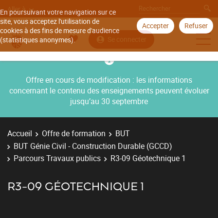
Aller à
En poursuivant votre navigation sur ce
site, vous acceptez l'utilisation de
Accepter
Refuser
cookies à des fins de mesure d'audience
Se connecter
(statistiques anonymes).
Offre en cours de modification : les informations
concernant le contenu des enseignements peuvent évoluer
jusqu’au 30 septembre
Accueil
Offre de formation
BUT
BUT Génie Civil - Construction Durable (GCCD)
Parcours Travaux publics
R3-09 Géotechnique 1
R3-09 GÉOTECHNIQUE 1