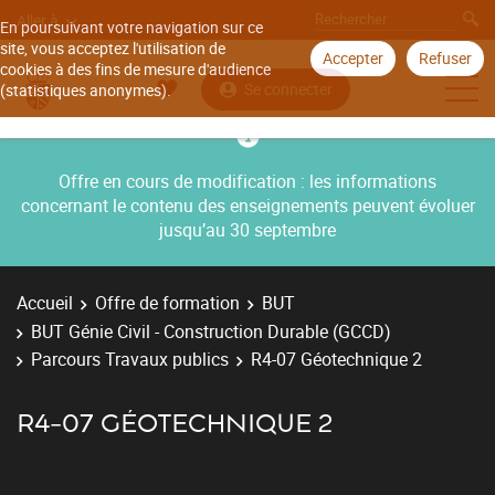
Aller à
En poursuivant votre navigation sur ce
site, vous acceptez l'utilisation de
Accepter
Refuser
cookies à des fins de mesure d'audience
Se connecter
(statistiques anonymes).
Offre en cours de modification : les informations
concernant le contenu des enseignements peuvent évoluer
jusqu’au 30 septembre
Accueil
Offre de formation
BUT
BUT Génie Civil - Construction Durable (GCCD)
Parcours Travaux publics
R4-07 Géotechnique 2
R4-07 GÉOTECHNIQUE 2