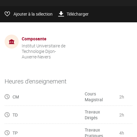
Ajouter à la sélection
Télécharger
Composante
Institut Universitaire de
Technologie Dijon-
Auxerre-Nevers
Heures d'enseignement
Cours
CM
2h
Magistral
Travaux
TD
2h
Dirigés
Travaux
TP
4h
Pratiques