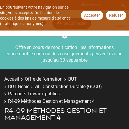
Aller à
En poursuivant votre navigation sur ce
site, vous acceptez l'utilisation de
Accepter
Refuser
cookies à des fins de mesure d'audience
Se connecter
(statistiques anonymes).
Offre en cours de modification : les informations
concernant le contenu des enseignements peuvent évoluer
jusqu’au 30 septembre
Accueil
Offre de formation
BUT
BUT Génie Civil - Construction Durable (GCCD)
Parcours Travaux publics
R4-09 Méthodes Gestion et Management 4
R4-09 MÉTHODES GESTION ET
MANAGEMENT 4