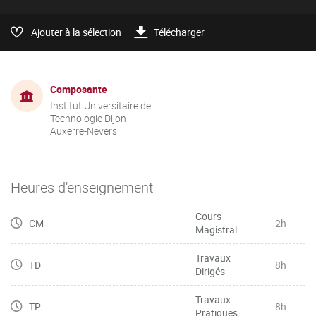
Ajouter à la sélection
Télécharger
Composante
Institut Universitaire de
Technologie Dijon-
Auxerre-Nevers
Heures d'enseignement
Cours
CM
2h
Magistral
Travaux
TD
8h
Dirigés
Travaux
TP
8h
Pratiques