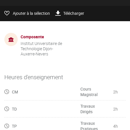
Ajouter à la sélection
Télécharger
Composante
Institut Universitaire de
Technologie Dijon-
Auxerre-Nevers
Heures d'enseignement
Cours
CM
2h
Magistral
Travaux
TD
2h
Dirigés
Travaux
TP
4h
Pratiques