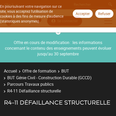
Aller à
En poursuivant votre navigation sur ce
site, vous acceptez l'utilisation de
Accepter
Refuser
cookies à des fins de mesure d'audience
Se connecter
(statistiques anonymes).
Offre en cours de modification : les informations
concernant le contenu des enseignements peuvent évoluer
jusqu’au 30 septembre
Accueil
Offre de formation
BUT
BUT Génie Civil - Construction Durable (GCCD)
Parcours Travaux publics
R4-11 Défaillance structurelle
R4-11 DÉFAILLANCE STRUCTURELLE