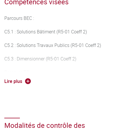
Compétences visées
Parcours BEC :
C5.1 : Solutions Bâtiment (R5-01 Coeff 2)
C5.2 : Solutions Travaux Publics (R5-01 Coeff 2)
C5.3 : Dimensionner (R5-01 Coeff 2)
Parcours TP :
Lire plus
C5.2 : Solutions Travaux Publics (R5-01 Coeff 2)
C5.4 : Organiser (R5-01 Coeff 2)
C5.5 : Piloter (R5-01 Coeff 2)
Modalités de contrôle des
Parcours TB :