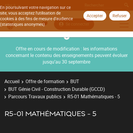
Aller à
En poursuivant votre navigation sur ce
site, vous acceptez l'utilisation de
Accepter
Refuser
cookies à des fins de mesure d'audience
Se connecter
(statistiques anonymes).
Offre en cours de modification : les informations
concernant le contenu des enseignements peuvent évoluer
jusqu’au 30 septembre
Accueil
Offre de formation
BUT
BUT Génie Civil - Construction Durable (GCCD)
Parcours Travaux publics
R5-01 Mathématiques - 5
R5-01 MATHÉMATIQUES - 5