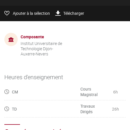
Ajouter à la sélection
Télécharger
Composante
Institut Universitaire de
Technologie Dijon-
Auxerre-Nevers
Heures d'enseignement
Cours
CM
6h
Magistral
Travaux
TD
26h
Dirigés