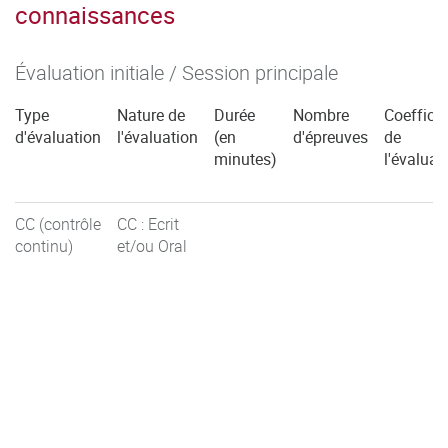
connaissances
C5.1 : Solutions Bâtiment (R5-01 Coeff 2)
Évaluation initiale / Session principale
C5.4 : Organiser (R5-01 Coeff 2)
Type
Nature de
Durée
Nombre
Coefficie
C5.5 : Piloter (R5-01 Coeff 2)
d'évaluation
l'évaluation
(en
d'épreuves
de
minutes)
l'évaluat
CC (contrôle
CC : Ecrit
continu)
et/ou Oral