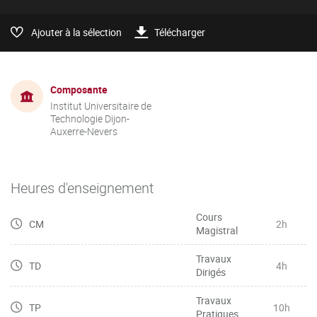
Ajouter à la sélection
Télécharger
Composante
Institut Universitaire de
Technologie Dijon-
Auxerre-Nevers
Heures d'enseignement
Cours
CM
2h
Magistral
Travaux
TD
4h
Dirigés
Travaux
TP
10h
Pratiques