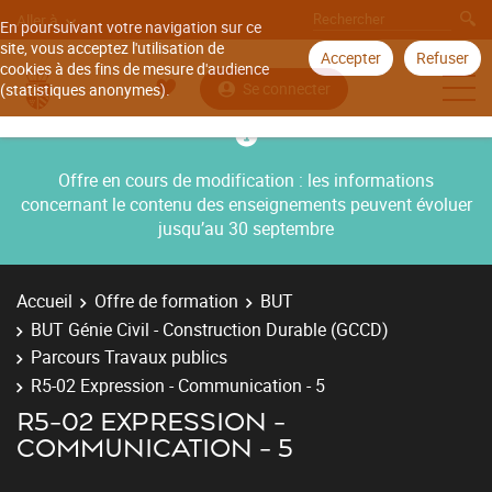
Aller à
En poursuivant votre navigation sur ce
site, vous acceptez l'utilisation de
Accepter
Refuser
cookies à des fins de mesure d'audience
Se connecter
(statistiques anonymes).
Offre en cours de modification : les informations
concernant le contenu des enseignements peuvent évoluer
jusqu’au 30 septembre
Accueil
Offre de formation
BUT
BUT Génie Civil - Construction Durable (GCCD)
Parcours Travaux publics
R5-02 Expression - Communication - 5
R5-02 EXPRESSION -
COMMUNICATION - 5