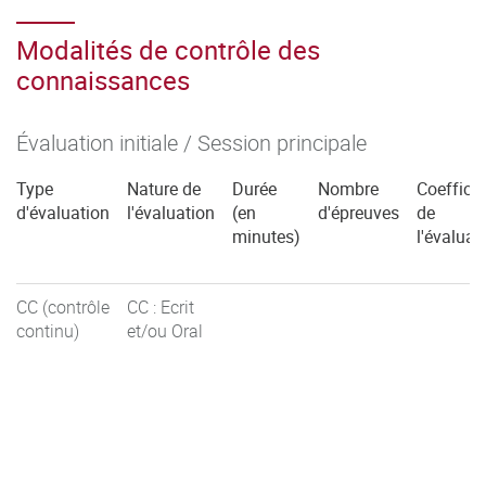
C5.5 : Piloter (R5-02 Coeff 1)
Modalités de contrôle des
Parcours TB :
connaissances
C5.1 : Solutions Bâtiment (R5-02 Coeff 1)
Évaluation initiale / Session principale
C5.4 : Organiser (R5-02 Coeff 1)
Type
Nature de
Durée
Nombre
Coefficie
C5.5 : Piloter (R5-02 Coeff 1)
d'évaluation
l'évaluation
(en
d'épreuves
de
minutes)
l'évaluat
CC (contrôle
CC : Ecrit
continu)
et/ou Oral