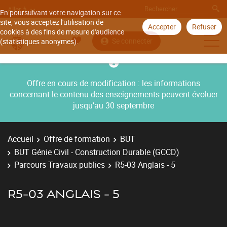
Aller à
En poursuivant votre navigation sur ce
site, vous acceptez l'utilisation de
Accepter
Refuser
cookies à des fins de mesure d'audience
Se connecter
(statistiques anonymes).
Offre en cours de modification : les informations
concernant le contenu des enseignements peuvent évoluer
jusqu’au 30 septembre
Accueil
Offre de formation
BUT
BUT Génie Civil - Construction Durable (GCCD)
Parcours Travaux publics
R5-03 Anglais - 5
R5-03 ANGLAIS - 5