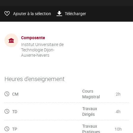
Ajouter à la sélection
Télécharger
Composante
Institut Universitaire de
Technologie Dijon-
Auxerre-Nevers
Heures d'enseignement
Cours
CM
2h
Magistral
Travaux
TD
4h
Dirigés
Travaux
TP
10h
Pratiques