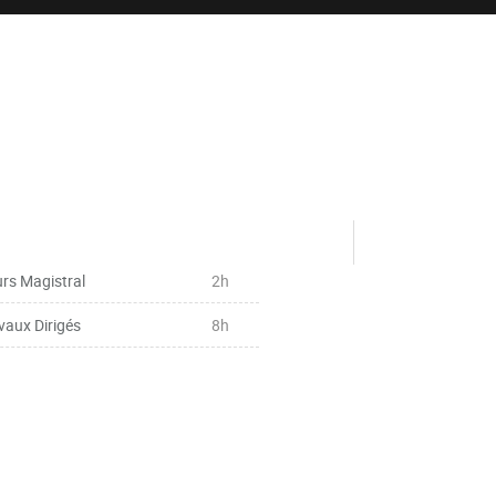
rs Magistral
2h
vaux Dirigés
8h