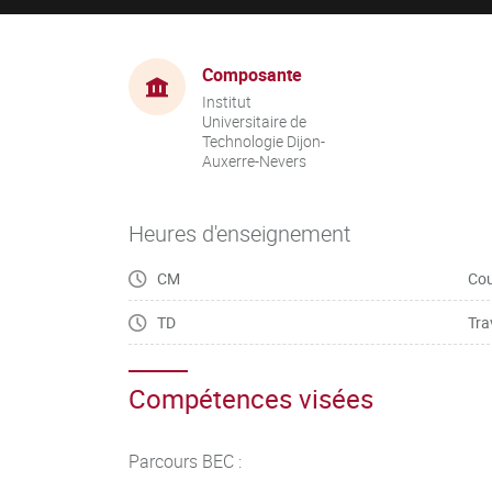
Composante
Institut
Universitaire de
Technologie Dijon-
Auxerre-Nevers
Heures d'enseignement
CM
Cou
TD
Tra
Compétences visées
Parcours BEC :