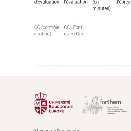
d'évaluation
l'évaluation
(en
d'épreu
minutes)
C5.5 : Piloter (R5-05 Coeff 0,5)
CC (contrôle
CC : Ecrit
continu)
et/ou Oral
Maison de l'université