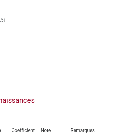
,5)
,5)
nnaissances
e
Coefficient
Note
Remarques