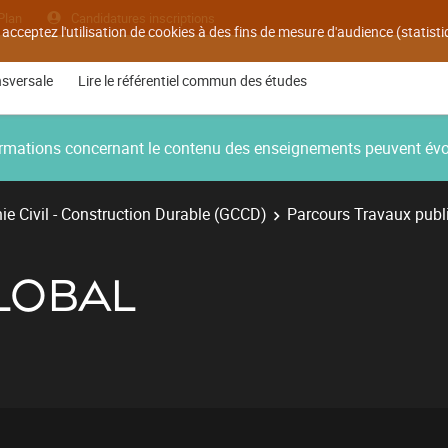
Plan
Candidatures inscriptions
 acceptez l'utilisation de cookies à des fins de mesure d'audience (statis
nsversale
Lire le référentiel commun des études
nformations concernant le contenu des enseignements peuvent év
e Civil - Construction Durable (GCCD)
Parcours Travaux publ
LOBAL