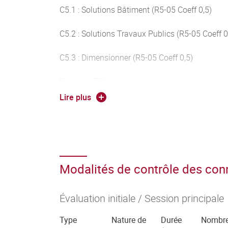
C5.1 : Solutions Bâtiment (R5-05 Coeff 0,5)
C5.2 : Solutions Travaux Publics (R5-05 Coeff 0
C5.3 : Dimensionner (R5-05 Coeff 0,5)
Parcours TP :
Lire plus
C5.2 : Solutions Travaux Publics (R5-05 Coeff 0
C5.4 : Organiser (R5-05 Coeff 0,5)
C5.5 : Piloter (R5-05 Coeff 0,5)
Modalités de contrôle des co
Parcours TB :
Évaluation initiale / Session principale
C5.1 : Solutions Bâtiment (R5-05 Coeff 0,5)
Type
Nature de
Durée
Nombr
C5.4 : Organiser (R5-05 Coeff 0,5)