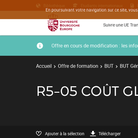
Bibliothèque
Etudiants internationaux
En poursuivant votre navigation sur ce site, vous
Suivre une UE Tra
Offre en cours de modification : les i
Accueil
Offre de formation
BUT
BUT Géni
R5-05 COÛT G
Ajouter à la sélection
Télécharger