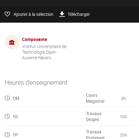
Ajouter à la sélection
Télécharger
Composante
Institut Universitaire de
Technologie Dijon-
Auxerre-Nevers
Heures d'enseignement
Cours
CM
4h
Magistral
Travaux
TD
10h
Dirigés
Travaux
TP
20h
Pratiques