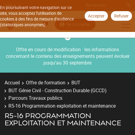
Aller à
En poursuivant votre navigation sur ce
site, vous acceptez l'utilisation de
Accepter
Refuser
cookies à des fins de mesure d'audience
Se connecter
(statistiques anonymes).
Offre en cours de modification : les informations
concernant le contenu des enseignements peuvent évoluer
jusqu’au 30 septembre
Accueil
Offre de formation
BUT
BUT Génie Civil - Construction Durable (GCCD)
Parcours Travaux publics
R5-16 Programmation exploitation et maintenance
R5-16 PROGRAMMATION
EXPLOITATION ET MAINTENANCE