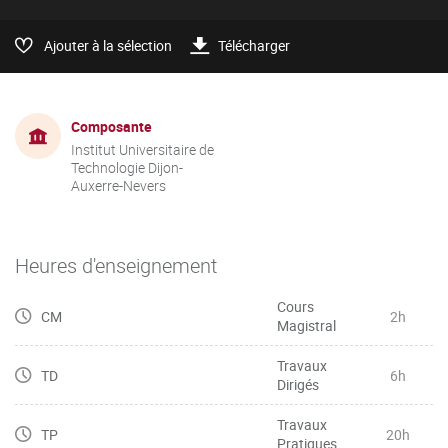
Ajouter à la sélection
Télécharger
Composante
Institut Universitaire de
Technologie Dijon-
Auxerre-Nevers
Heures d'enseignement
Cours
CM
2h
Magistral
Travaux
TD
6h
Dirigés
Travaux
TP
20h
Pratiques