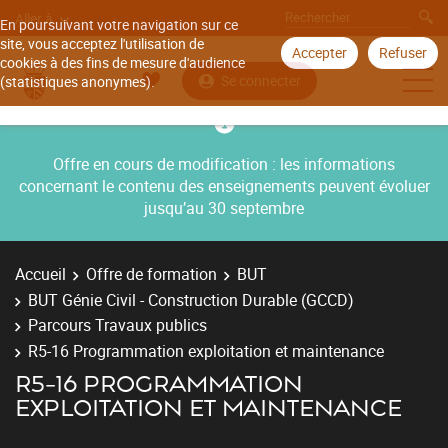
Aller à
En poursuivant votre navigation sur ce
site, vous acceptez l'utilisation de
Accepter
Refuser
cookies à des fins de mesure d'audience
Se connecter
(statistiques anonymes).
Offre en cours de modification : les informations
concernant le contenu des enseignements peuvent évoluer
jusqu’au 30 septembre
Accueil
Offre de formation
BUT
BUT Génie Civil - Construction Durable (GCCD)
Parcours Travaux publics
R5-16 Programmation exploitation et maintenance
R5-16 PROGRAMMATION
EXPLOITATION ET MAINTENANCE