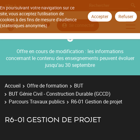
Aller à
En poursuivant votre navigation sur ce
site, vous acceptez l'utilisation de
Accepter
Refuser
cookies à des fins de mesure d'audience
Se connecter
(statistiques anonymes).
Offre en cours de modification : les informations
concernant le contenu des enseignements peuvent évoluer
jusqu’au 30 septembre
Accueil
Offre de formation
BUT
BUT Génie Civil - Construction Durable (GCCD)
Parcours Travaux publics
R6-01 Gestion de projet
R6-01 GESTION DE PROJET