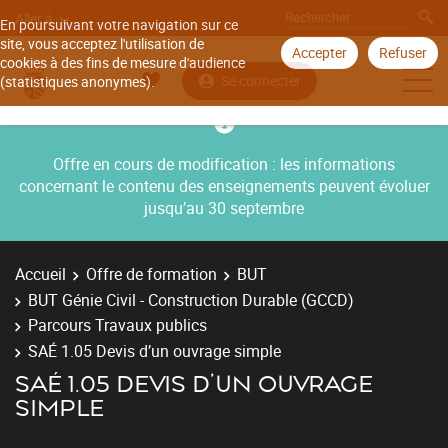
Aller à
En poursuivant votre navigation sur ce
site, vous acceptez l'utilisation de
Accepter
Refuser
cookies à des fins de mesure d'audience
Se connecter
(statistiques anonymes).
Offre en cours de modification : les informations
concernant le contenu des enseignements peuvent évoluer
jusqu’au 30 septembre
Accueil
Offre de formation
BUT
BUT Génie Civil - Construction Durable (GCCD)
Parcours Travaux publics
SAÉ 1.05 Devis d’un ouvrage simple
SAÉ 1.05 DEVIS D’UN OUVRAGE
SIMPLE