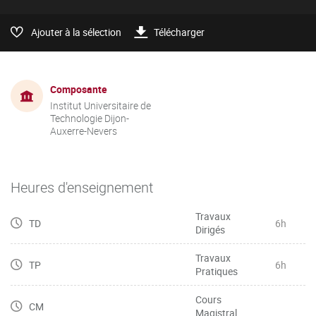
Ajouter à la sélection
Télécharger
Composante
Institut Universitaire de
Technologie Dijon-
Auxerre-Nevers
Heures d'enseignement
Travaux
TD
6h
Dirigés
Travaux
TP
6h
Pratiques
Cours
CM
Magistral