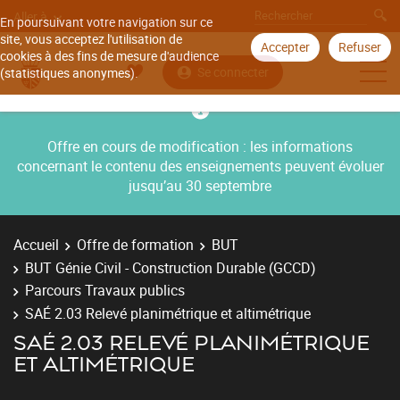
Aller à
En poursuivant votre navigation sur ce
site, vous acceptez l'utilisation de
Accepter
Refuser
cookies à des fins de mesure d'audience
Se connecter
(statistiques anonymes).
Offre en cours de modification : les informations
concernant le contenu des enseignements peuvent évoluer
jusqu’au 30 septembre
Accueil
Offre de formation
BUT
BUT Génie Civil - Construction Durable (GCCD)
Parcours Travaux publics
SAÉ 2.03 Relevé planimétrique et altimétrique
SAÉ 2.03 RELEVÉ PLANIMÉTRIQUE
ET ALTIMÉTRIQUE