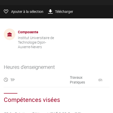
Ajouter à la sélection
Télécharger
Composante
Institut Universitaire de
Technologie Dijon-
Auxerre-Nevers
Heures d'enseignement
Travaux
TP
6h
Pratiques
Compétences visées