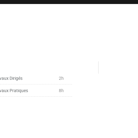
vaux Dirigés
2h
vaux Pratiques
8h