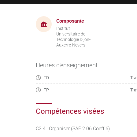
Composante
Institut
Universitaire de
Technologie Dijon-
Auxerre-Nevers
Heures d'enseignement
TD
Tra
TP
Tra
Compétences visées
C2.4 : Organiser (SAÉ 2.06 Coeff 6)