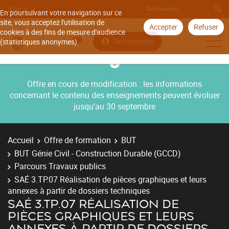
Aller à
En poursuivant votre navigation sur ce
site, vous acceptez l'utilisation de
Accepter
Refuser
cookies à des fins de mesure d'audience
Se connecter
(statistiques anonymes).
Offre en cours de modification : les informations
concernant le contenu des enseignements peuvent évoluer
jusqu’au 30 septembre
Accueil
Offre de formation
BUT
BUT Génie Civil - Construction Durable (GCCD)
Parcours Travaux publics
SAÉ 3.TP.07 Réalisation de pièces graphiques et leurs
annexes à partir de dossiers techniques
SAÉ 3.TP.07 RÉALISATION DE
PIÈCES GRAPHIQUES ET LEURS
ANNEXES À PARTIR DE DOSSIERS