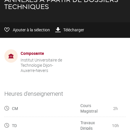
TECHNIQUES
Ajouter à la sélection
Télécharger
Composante
Institut Universitaire de
Technologie Dijon-
Auxerre-Nevers
Heures d'enseignement
Cours
CM
2h
Magistral
Travaux
TD
10h
Dirigés