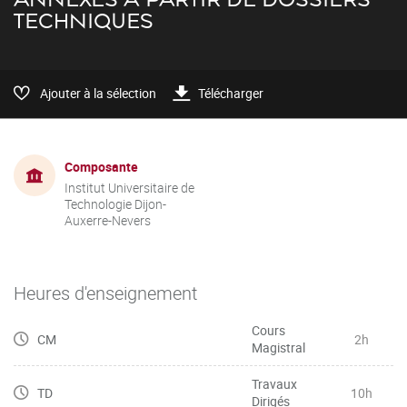
TECHNIQUES
Ajouter à la sélection
Télécharger
Composante
Institut Universitaire de
Technologie Dijon-
Auxerre-Nevers
Heures d'enseignement
Cours
CM
2h
Magistral
Travaux
TD
10h
Dirigés