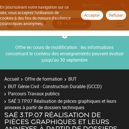
Aller à
En poursuivant votre navigation sur ce
site, vous acceptez l'utilisation de
Accepter
Refuser
cookies à des fins de mesure d'audience
Se connecter
(statistiques anonymes).
Offre en cours de modification : les informations
concernant le contenu des enseignements peuvent évoluer
jusqu’au 30 septembre
Accueil
Offre de formation
BUT
BUT Génie Civil - Construction Durable (GCCD)
Parcours Travaux publics
SAÉ 3.TP.07 Réalisation de pièces graphiques et leurs
annexes à partir de dossiers techniques
SAÉ 3.TP.07 RÉALISATION DE
PIÈCES GRAPHIQUES ET LEURS
ANNEXES À PARTIR DE DOSSIERS