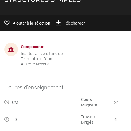
Ajouter à la sélection
Télécharger
Composante
Institut Universitaire de
Technologie Dijon-
Auxerre-Nevers
Heures d'enseignement
Cours
CM
2h
Magistral
Travaux
TD
4h
Dirigés