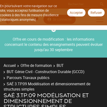
Aller à
En poursuivant votre navigation sur ce
site, vous acceptez l'utilisation de
Accepter
Refuser
cookies à des fins de mesure d'audience
Se connecter
(statistiques anonymes).
Offre en cours de modification : les informations
concernant le contenu des enseignements peuvent évoluer
jusqu’au 30 septembre
Accueil
Offre de formation
BUT
BUT Génie Civil - Construction Durable (GCCD)
Parcours Travaux publics
SAÉ 3.TP.09 Modélisation et dimensionnement de
structures simples
SAÉ 3.TP.09 MODÉLISATION ET
DIMENSIONNEMENT DE
STRUCTURES SIMPLES