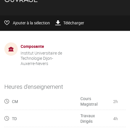
Ajouter à la sélection
Télécharger
Composante
Institut Universitaire de
Technologie Dijon-
Auxerre-Nevers
Heures d'enseignement
Cours
CM
2h
Magistral
Travaux
TD
4h
Dirigés