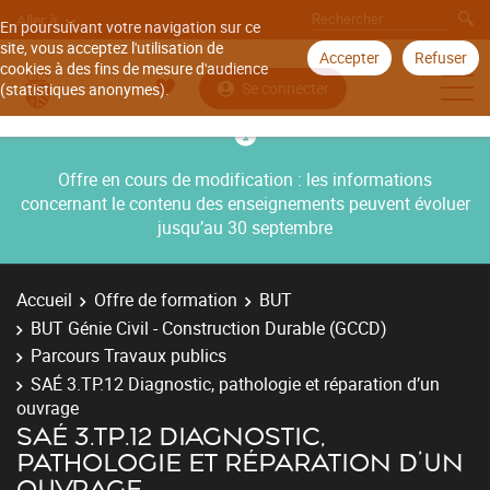
Aller à
En poursuivant votre navigation sur ce
site, vous acceptez l'utilisation de
Accepter
Refuser
cookies à des fins de mesure d'audience
Se connecter
(statistiques anonymes).
Offre en cours de modification : les informations
concernant le contenu des enseignements peuvent évoluer
jusqu’au 30 septembre
Accueil
Offre de formation
BUT
BUT Génie Civil - Construction Durable (GCCD)
Parcours Travaux publics
SAÉ 3.TP.12 Diagnostic, pathologie et réparation d’un
ouvrage
SAÉ 3.TP.12 DIAGNOSTIC,
PATHOLOGIE ET RÉPARATION D’UN
OUVRAGE