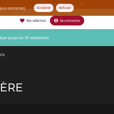
Accepter
Refuser
tiques anonymes).
Ma sélection
Se connecter
oluer jusqu’au 30 septembre
ics
IÈRE