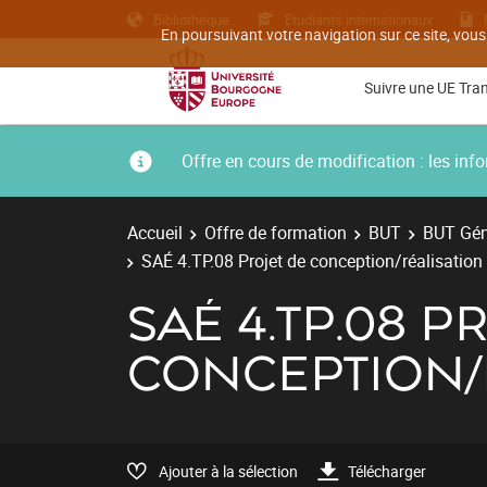
Bibliothèque
Etudiants internationaux
En poursuivant votre navigation sur ce site, vous
Suivre une UE Tra
Offre en cours de modification : les i
Accueil
Offre de formation
BUT
BUT Géni
SAÉ 4.TP.08 Projet de conception/réalisation 
SAÉ 4.TP.08 P
CONCEPTION/
Ajouter à la sélection
Télécharger