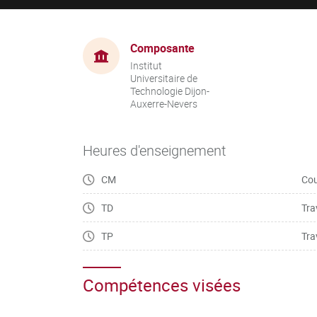
Composante
Institut
Universitaire de
Technologie Dijon-
Auxerre-Nevers
Heures d'enseignement
CM
Cou
TD
Tra
TP
Tra
Compétences visées