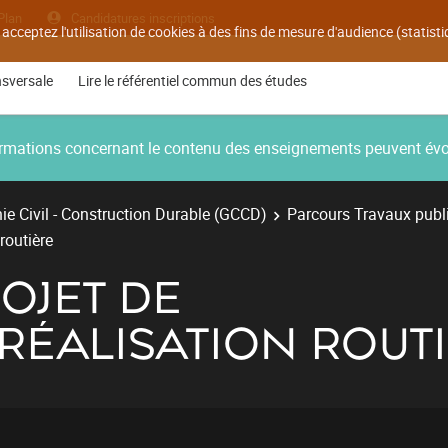
Plan
Candidatures inscriptions
 acceptez l'utilisation de cookies à des fins de mesure d'audience (statis
nsversale
Lire le référentiel commun des études
nformations concernant le contenu des enseignements peuvent év
e Civil - Construction Durable (GCCD)
Parcours Travaux publ
routière
ROJET DE
RÉALISATION ROUT