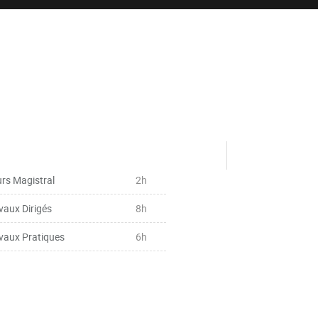
rs Magistral
2h
vaux Dirigés
8h
vaux Pratiques
6h