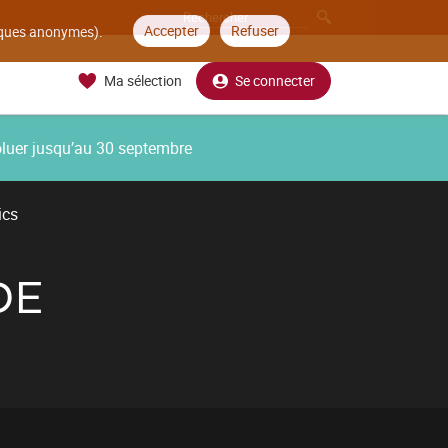
Accepter
Refuser
tiques anonymes).
Ma sélection
Se connecter
oluer jusqu’au 30 septembre
ics
DE