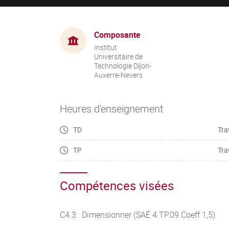
Composante
Institut
Universitaire de
Technologie Dijon-
Auxerre-Nevers
Heures d'enseignement
TD
Tra
TP
Tra
Compétences visées
C4.3 : Dimensionner (SAÉ 4.TP.09 Coeff 1,5)