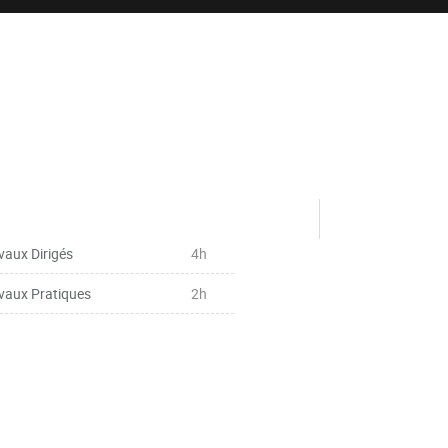
vaux Dirigés
4h
vaux Pratiques
2h