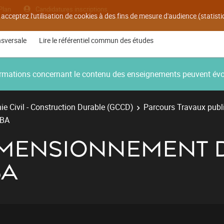
Plan
Candidatures inscriptions
 acceptez l'utilisation de cookies à des fins de mesure d'audience (statis
nsversale
Lire le référentiel commun des études
nformations concernant le contenu des enseignements peuvent év
e Civil - Construction Durable (GCCD)
Parcours Travaux publ
 BA
DIMENSIONNEMENT 
BA