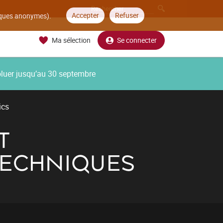
Accepter
Refuser
tiques anonymes).
Ma sélection
Se connecter
oluer jusqu’au 30 septembre
ics
T
TECHNIQUES