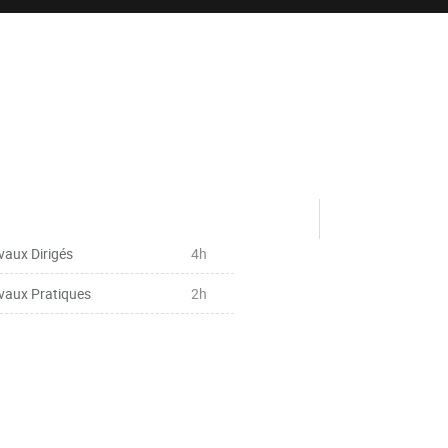
vaux Dirigés
4h
vaux Pratiques
2h