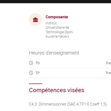
Composante
Institut
Universitaire de
Technologie Dijon-
Auxerre-Nevers
Heures d'enseignement
TD
Tra
TP
Tra
Compétences visées
C4.3: Dimmensionner (SAÉ 4.TP.10 Coeff 1,5)