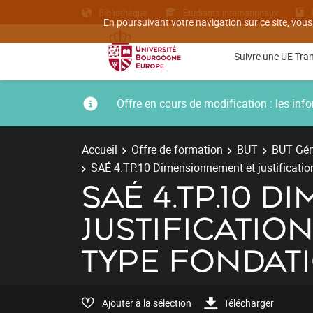
Bibliothèque
Etudiants internationaux
En poursuivant votre navigation sur ce site, vous
Suivre une UE Tra
Offre en cours de modification : les i
Accueil
Offre de formation
BUT
BUT Géni
SAÉ 4.TP.10 Dimensionnement et justificatio
SAÉ 4.TP.10 
JUSTIFICATI
TYPE FONDAT
Ajouter à la sélection
Télécharger