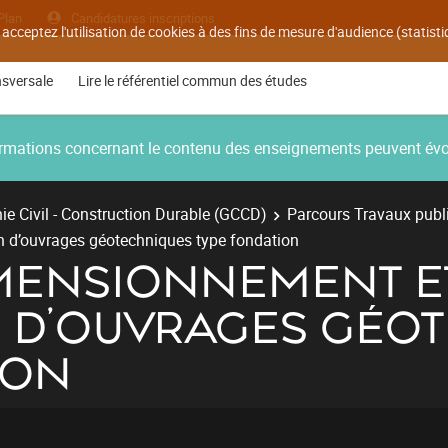
Plan
Candidatures inscriptions
 acceptez l'utilisation de cookies à des fins de mesure d'audience (statis
nsversale
Lire le référentiel commun des études
nformations concernant le contenu des enseignements peuvent év
e Civil - Construction Durable (GCCD)
Parcours Travaux publ
n d’ouvrages géotechniques type fondation
DIMENSIONNEMENT E
ON D’OUVRAGES GÉO
ION