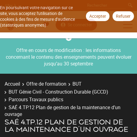
Aller à
En poursuivant votre navigation sur ce
site, vous acceptez l'utilisation de
Accepter
Refuser
cookies à des fins de mesure d'audience
Se connecter
(statistiques anonymes).
Offre en cours de modification : les informations
concernant le contenu des enseignements peuvent évoluer
jusqu’au 30 septembre
Accueil
Offre de formation
BUT
BUT Génie Civil - Construction Durable (GCCD)
Parcours Travaux publics
SAÉ 4.TP.12 Plan de gestion de la maintenance d’un
ouvrage
SAÉ 4.TP.12 PLAN DE GESTION DE
LA MAINTENANCE D’UN OUVRAGE