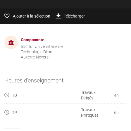
Ajouter à la sélection
Télécharger
Composante
Institut Universitaire de
Technologie Dijon-
Auxerre-Nevers
Heures d'enseignement
Travaux
TD
4h
Dirigés
Travaux
TP
6h
Pratiques