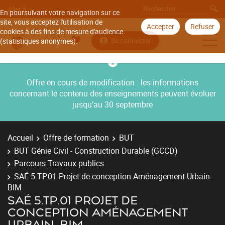
Aller à
En poursuivant votre navigation sur ce
site, vous acceptez l'utilisation de
Accepter
Refuser
cookies à des fins de mesure d'audience
Se connecter
(statistiques anonymes).
Offre en cours de modification : les informations
concernant le contenu des enseignements peuvent évoluer
jusqu’au 30 septembre
Accueil
Offre de formation
BUT
BUT Génie Civil - Construction Durable (GCCD)
Parcours Travaux publics
SAÉ 5.TP.01 Projet de conception Aménagement Urbain-
BIM
SAÉ 5.TP.01 PROJET DE
CONCEPTION AMÉNAGEMENT
URBAIN-BIM