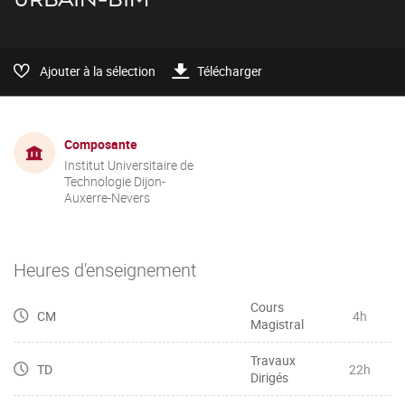
Ajouter à la sélection
Télécharger
Composante
Institut Universitaire de
Technologie Dijon-
Auxerre-Nevers
Heures d'enseignement
Cours
CM
4h
Magistral
Travaux
TD
22h
Dirigés