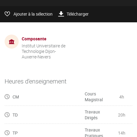
Ajouter à la sélection
Télécharger
Composante
Institut Universitaire de
Technologie Dijon-
Auxerre-Nevers
Heures d'enseignement
Cours
CM
4h
Magistral
Travaux
TD
20h
Dirigés
Travaux
TP
14h
Pratiques