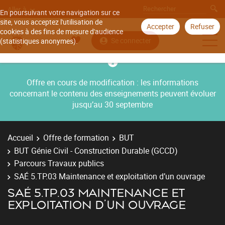
Aller à
En poursuivant votre navigation sur ce
site, vous acceptez l'utilisation de
Accepter
Refuser
cookies à des fins de mesure d'audience
Se connecter
(statistiques anonymes).
Offre en cours de modification : les informations
concernant le contenu des enseignements peuvent évoluer
jusqu’au 30 septembre
Accueil
Offre de formation
BUT
BUT Génie Civil - Construction Durable (GCCD)
Parcours Travaux publics
SAÉ 5.TP.03 Maintenance et exploitation d’un ouvrage
SAÉ 5.TP.03 MAINTENANCE ET
EXPLOITATION D’UN OUVRAGE