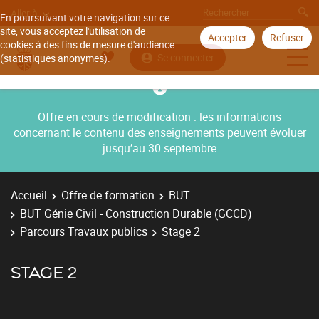
Aller à
En poursuivant votre navigation sur ce
site, vous acceptez l'utilisation de
Accepter
Refuser
cookies à des fins de mesure d'audience
Se connecter
(statistiques anonymes).
Offre en cours de modification : les informations
concernant le contenu des enseignements peuvent évoluer
jusqu’au 30 septembre
Accueil
Offre de formation
BUT
BUT Génie Civil - Construction Durable (GCCD)
Parcours Travaux publics
Stage 2
STAGE 2